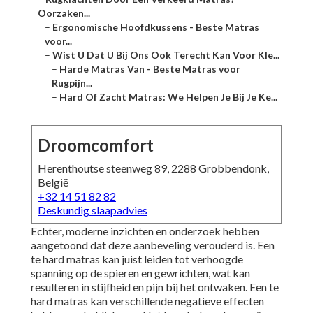
Oorzaken...
–
Ergonomische Hoofdkussens - Beste Matras
voor...
–
Wist U Dat U Bij Ons Ook Terecht Kan Voor Kle...
–
Harde Matras Van - Beste Matras voor
Rugpijn...
–
Hard Of Zacht Matras: We Helpen Je Bij Je Ke...
Droomcomfort
Herenthoutse steenweg 89, 2288 Grobbendonk,
België
+32 14 51 82 82
Deskundig slaapadvies
Echter, moderne inzichten en onderzoek hebben
aangetoond dat deze aanbeveling verouderd is. Een
te hard
matras
kan juist leiden tot verhoogde
spanning op de spieren en gewrichten, wat kan
resulteren in stijfheid en pijn bij het ontwaken. Een te
hard
matras
kan verschillende negatieve effecten