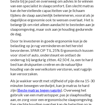
beste bij je past en overweeg om advies in te winnen
van een specialist in slaapcomfort. Een slecht
matras
kan de herstellende capaciteiten van je lichaam
tijdens de slaap aanzienlijk belemmeren, vooral als je
dagelijkse ergonomie ook te wensen overlaat. Het is
belangrijk om niet alleen aandacht te besteden aan je
slaapomgeving, maar ook aan je houding gedurende
de dag.
Door te investeren in goede ergonomie kun je de
belasting op je rug verminderen en het herstel
bevorderen. SPAR OP TIL 25% Ergonomisch kussen
voor stoel of auto, ondersteunt en ontlast de
onderrug bij langdurig zitten. 42.50 € Ja, een te hard
bed kan drukpunten creëren en de natuurlijke
houding van de wervelkolom verstoren, wat rugpijn
kan veroorzaken.
Als je wakker wordt met stijfheid of pijn die na 15-30
minuten bewegen verdwijnt, kan je
matras
te hard
zijn (
Beste matras tegen rugpijn
). Overweeg het
gebruik van een
matrastopper
, pas je slaaphouding
aan, en zorg voor een ergonomische slaapomgeving.
Een slechte houding overdag kan de belasting op je