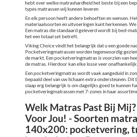
hebt over welke matrashardheid het beste bij een bepa
types matrassen wij kunnen leveren
En elk persoon heeft andere behoeften en wensen. Het
materiaalsoorten en uitvoeringen kunt herkennen. We
Een matras die standaard geleverd wordt bij bed-ma
het een totaal set betreft.
Viking Choice vindt het belangrijk dat u een goede n
Pocketveringmatrassen worden tegenwoordig gezien a
de markt. Een pocketveringmatras is voorzien van heel 
de matras. Hierdoor kan elke losse veer onafhankelij
Een pocketveringmatras wordt vaak aangeduid in zones
bepaald deel van uw lichaam extra ondersteunen. Dit 
slaap erg belangrijk is om dagelijks goed te kunnen 
pocketveringmatrassen met 7-zones in haar assortime
Welk Matras Past Bij Mij?
Voor Jou! - Soorten matra
140x200: pocketvering, t