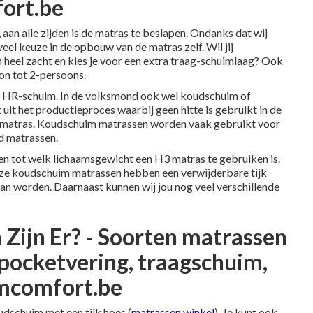
ort.be
 aan alle zijden is de matras te beslapen. Ondanks dat wij
el keuze in de opbouw van de matras zelf. Wil jij
n heel zacht en kies je voor een extra traag-schuimlaag? Ook
oon tot 2-persoons.
n HR-schuim. In de volksmond ook wel koudschuim of
t het productieproces waarbij geen hitte is gebruikt in de
n matras. Koudschuim matrassen worden vaak gebruikt voor
d matrassen.
 en tot welk lichaamsgewicht een H3 matras te gebruiken is.
nze koudschuim matrassen hebben een verwijderbare tijk
an worden. Daarnaast kunnen wij jou nog veel verschillende
Zijn Er? - Soorten matrassen
 pocketvering, traagschuim,
omcomfort.be
dschuim met een tijk hoes (
matrassen winkel
). Je kunt ook