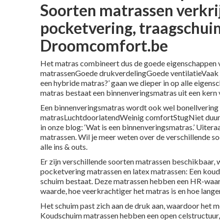
Soorten matrassen verkri
pocketvering, traagschuim
Droomcomfort.be
Het matras combineert dus de goede eigenschappen va
matrassenGoede drukverdelingGoede ventilatieVaak d
een hybride matras?’ gaan we dieper in op alle eigen
matras bestaat een
binnenveringsmatras
uit een kern
Een binnenveringsmatras wordt ook wel bonellverin
matrasLuchtdoorlatendWeinig comfortStugNiet duurz
in onze blog: ‘Wat is een binnenveringsmatras.’ Uitera
matrassen. Wil je meer weten over de verschillende s
alle ins & outs.
Er zijn verschillende soorten matrassen beschikbaar
pocketvering matrassen en latex matrassen: Een kouds
schuim bestaat. Deze matrassen hebben een HR-waard
waarde, hoe veerkrachtiger het matras is en hoe lange
Het schuim past zich aan de druk aan, waardoor het 
Koudschuim matrassen hebben een open celstructuur, 