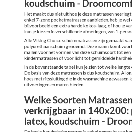
koudschuim - Droomcomf
Het maakt dus niet uit hoe je deze matrassen neerlegt,
enkel 7-zone pocketmatrassen aanbieden, heb je wel ve
bijvoorbeeld een extra harde kokos-laag, of hou je va
kun je kiezen in verschillende afmetingen, van 1-pers
Alle Viking Choice schuimmatrassen zijn gemaakt va
polyurethaanschuim genoemd. Deze naam komt voort ui
mallen voor het vormen van deze schuimsoort tot ee
kindermatrassen of voor licht tot gemiddelde hardhei
In de bovenstaande tabel kun je zien tot welke lengte
De basis van deze matrassen is dus koudschuim. Al o
hoes met ritssluiting die in de wasmachine gewassen k
uitvoeringen en maten bieden.
Welke Soorten Matrassen 
verkrijgbaar in 140x200:
latex, koudschuim - Dro
De basic koudschuim matras is enkel gemaakt van kou