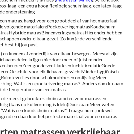
s-laag, een extra hoog flexibele schuimlaag, een latex-laag
nde ondersteuning
een matras, hangt voor een groot deel af van het materiaal
n de volgende materialen:Pocketvering matrasKoudschuim
atrasHybride matrasBinnenveringsmatrasHieronder hebben
schappen onder elkaar gezet. Zo kun je de verschillende
 best bij jou past.
t) en kunnen afzonderlijk van elkaar bewegen. Meestal zijn
ichaamsdelen krijgen hierdoor meer of juist minder
 en heupenZeer goede ventilatie en luchtcirculatieGoede
pirerenGeschikt voor elk lichaamsgewichtMinder hygiënisch
gRuimteverlies door schuimrubberen omlijstingMeer
 blog ‘
Wat is een pocketvering matras
?’ Anders dan de naam
t de temperatuur van een matras.
an de meest gebruikte schuimsoorten voor matrassen -
chtig (kans op kuilvorming is klein)DuurzaamMeer weten
 ‘
Wat is een koudschuim matras?
’ Traagschuim, ook wel
gend en daardoor het perfecte materiaal voor een matras
rten matrassen verkrijgbaar