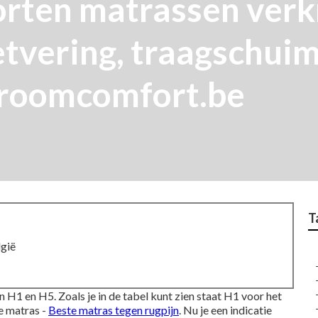
rten matrassen verkr
vering, traagschuim,
Droomcomfort.be
T
gië
 H1 en H5. Zoals je in de tabel kunt zien staat H1 voor het
e matras -
Beste matras tegen rugpijn
. Nu je een indicatie