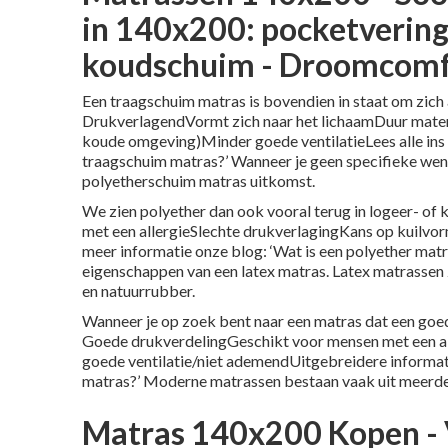
in 140x200: pocketvering,
koudschuim - Droomcomf
Een
traagschuim matras
is bovendien in staat om zich
DrukverlagendVormt zich naar het lichaamDuur mater
koude omgeving)Minder goede ventilatieLees alle ins 
traagschuim matras?’ Wanneer je geen specifieke wens
polyetherschuim matras uitkomst.
We zien polyether dan ook vooral terug in logeer- 
met een allergieSlechte drukverlagingKans op kuilv
meer informatie onze blog: ‘Wat is een polyether matr
eigenschappen van een
latex matras
. Latex matrassen
en natuurrubber.
Wanneer je op zoek bent naar een matras dat een goede
Goede drukverdelingGeschikt voor mensen met een 
goede ventilatie/niet ademendUitgebreidere informatie
matras?’ Moderne matrassen bestaan vaak uit meerder
Matras 140x200 Kopen - Ve