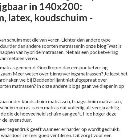
jgbaar in 140x200:
, latex, koudschuim -
n schuim met die van veren. Lichter dan andere type
uurder dan andere soorten matrassenIn onze blog ‘Wat is
schappen van hybride matrassen. Net als een pocketvering
 van metalen veren.
g matras genoemd. Goedkoper dan een pocketvering
aam Meer weten over binnenveringsmatrassen? Je leest het
ard raken we bij Beddenbriljant niet uitgepraat over
oorten matrassen? In onze andere blogs gaan we dieper in op
, waaronder koudschuim matrassen, traagschuim matrassen,
chuim matras is een matras dat volledig uit veerkrachtig
e die de hoeveelheid schuim aangeeft. Hoe hoger deze
r de levensduur.
meer tegendruk geeft wanneer er harder op wordt gedrukt.
waardoor ze zeer goed ventileren. Dit zorgt voor een