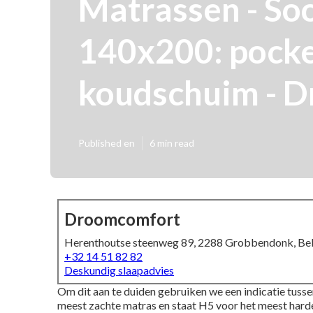
Matrassen - Soo
140x200: pocket
koudschuim - 
Published en
6 min read
Droomcomfort
Herenthoutse steenweg 89, 2288 Grobbendonk, Bel
+32 14 51 82 82
Deskundig slaapadvies
Om dit aan te duiden gebruiken we een indicatie tussen
meest zachte matras en staat H5 voor het meest hard